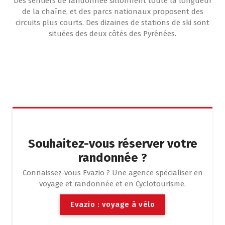
Des sentiers de randonnée sillonnent toute la longueur
de la chaîne, et des parcs nationaux proposent des
circuits plus courts. Des dizaines de stations de ski sont
situées des deux côtés des Pyrénées.
Souhaitez-vous réserver votre
randonnée ?
Connaissez-vous Evazio ? Une agence spécialiser en
voyage et randonnée et en Cyclotourisme.
E
v
a
z
i
o
:
v
o
y
a
g
e
à
v
é
l
o